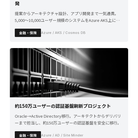
発
提案からアーキテクチャ設計、アプリ開発まで一気通貫。
5,000〜10,000ユーザー規模のシステムをAzure AKS上に構
築。
金融・保険
Azure / AKS / Cosmos DB
約150万ユーザーの認証基盤刷新プロジェクト
Oracle→Active Directory移行。アーキテクトからデリバリ
ーまで担当し、約150万ユーザーの認証基盤を安全に移行。
金融・保険
Azure / AD / Site Minder