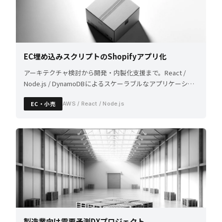
EC埋め込みスクリプトのShopifyアプリ化
アーキテクチャ検討から開発・内製化支援まで。React /
Node.js / DynamoDBによるスケーラブルなアプリケーショ
ンを構築。
EC・小売
AWS / React / Node.js
製造業向け需要予測DXプロジェクト